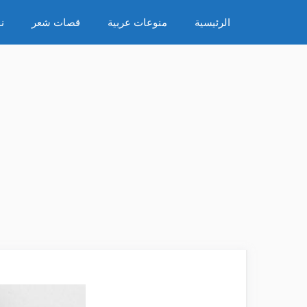
نتقل
الرئيسية
منوعات عربية
قصات شعر
ن
لى
لمحتوى