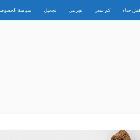
قش حناء
كم سعر
تجربتى
تجميل
سياسة الخصوصي