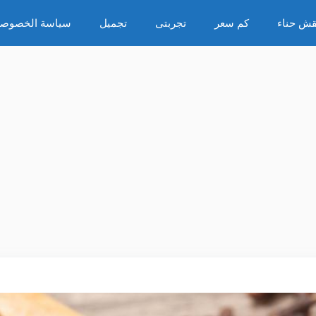
قش حناء
كم سعر
تجربتى
تجميل
سياسة الخصوصي