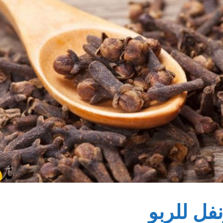
فل للربو