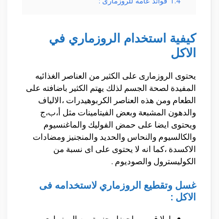
1.4
فوائد عامة للروزمارى :
كيفية استخدام الروزماري في
الاكل
يحتوى الروزمارى على الكثير من العناصر الغذائيه
المفيدة لصحة الجسم لذلك يهتم الكثير باضافته على
الطعام ومن هذه العناصر الكربوهيدرات ،الالياف
والدهون المشبعة وبعض الفيتامينات مثل أ،ب،ج
ويحتوى ايضا على حمض الفوليك والماغنسيوم
والكالسيوم والنحاس والحديد والمنجنيز ومضادات
الاكسدة ،كما انه لا يحتوى على اى نسبة من
الكوليسترول والصوديوم .
غسل وتقطيع الروزماري لاستخدامه فى
الاكل :
اولا قومى باحضار حزمة من الروزمارى