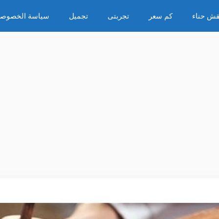
قش حناء
كم سعر
تجربتى
تجميل
سياسة الخصوصي