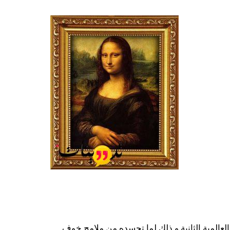
عالمية الثانية و ذلك لما تجسده من ملامح خوف