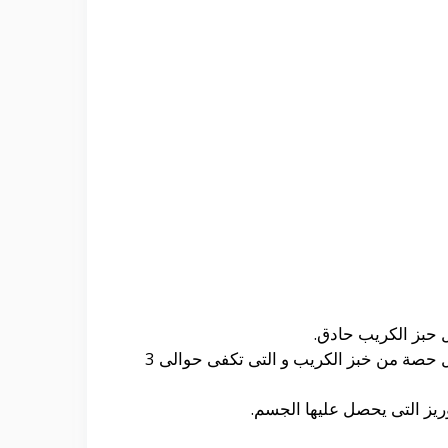
حيث أنه يمكنك الحصول على كمية من الكالوريز و التى تصل الى حوالى 310 سعرة حرارية من خلال تناول حصة من خبز الكريب و التى تكفى حوالى 3
ريز التى يحصل عليها الجسم.