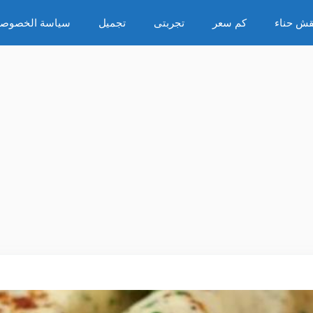
قش حناء
كم سعر
تجربتى
تجميل
سياسة الخصوصي