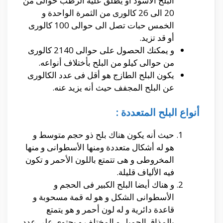
البلح الأسود أو يطلق عليه الرطب حوالى من
20 الى 26 كالورى من الثمرة الواحدة و
الخمس حبات تصل الى حوالى 100 كالورى
أو قد تزيد.
و يمكنك الحصول على حوالى 2140 كالورى
من حوالى كيلو من البلح بأختلاف أنواعه.
يكون البلح الطازج هو أقل فى عدد الكالورى
عن البلح المجفف حيث أنه يزيد عنه.
أنواع البلح المتعددة :
حيث أنه يكون هناك بلح ذو حجم متوسط و
هو له أشكال متعددة ومنها الأسطوانى و منها
المخروطى و هى تتمتع باللون الأحمر و تكون
فيه الألياف قليلة.
و هناك أيضا البلح الكبير فى الحجم و
الأسطوانى الشكل و هو له قمة مسحوبة و
قاعدة دائرية و له لون أحمر و هو يتمتع
بالمذاق الجميل و المختلف و يحتوى على عدد