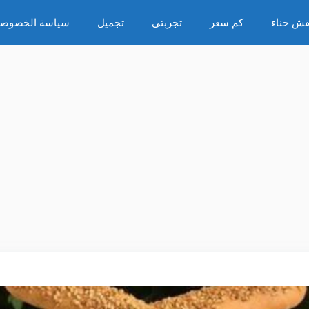
قش حناء
كم سعر
تجربتى
تجميل
سياسة الخصوصي