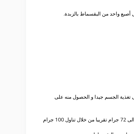
فى تغذية الجسم جيدا و الحصول منه على
و يحتوى على كمية كبيرة من الطاقة و ذلك بسبب وجود كمية كببرة من الكربوهيدرات و التى تصل الى حوالى 72 جرام تقريبا من خلال تناول 100 جرام