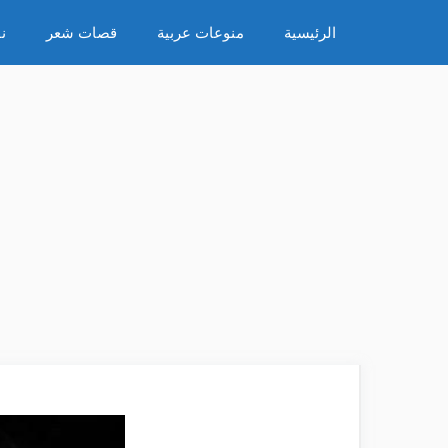
نتقل
الرئيسية
منوعات عربية
قصات شعر
ن
لى
لمحتوى