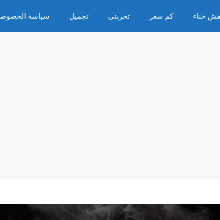
قش حناء
كم سعر
تجربتى
تجميل
سياسة الخصوصي