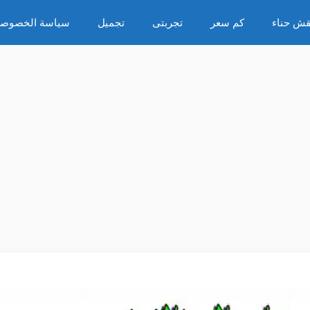
قش حناء
كم سعر
تجربتى
تجميل
سياسة الخصوصي