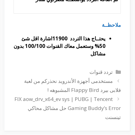
ملاحظــة
يحتــاج هذا التردد 11900اشارة اقل شئ
50% وستعمل معاك القنوات 100/100 بدون
مشاكل
التصنيفات
تردد قنوات
مستخدمى أجهزة الأندرويد نحذركم من لعبة
فلابى بيرد Flappy Bird المشبوهه !
FIX aow_drv_x64_ev sys | PUBG | Tencent
Gaming Buddy’s Error حل مشاكل محاكي
تينسنت