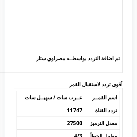
تم اضافة التردد بواسطــه مصراوي ستار
أقوى تردد لاستقبال القمر
اسم القمــر
عــرب سات / سهيــل سات
تردد القناة
11747
معدل الترميز
27500
معامل الخطأ
4/3