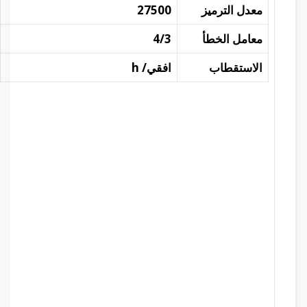
معدل الترميز
27500
معامل الخطأ
4/3
الاستقطاب
افقي/ h