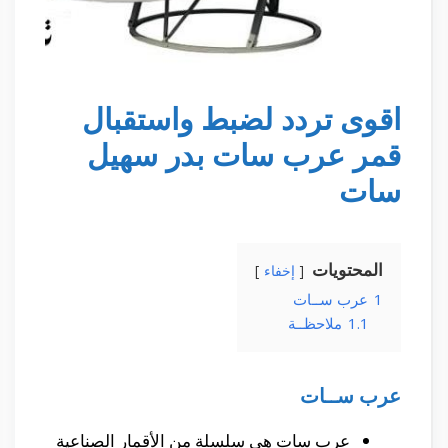
اقوى تردد لضبط واستقبال
قمر عرب سات بدر سهيل
سات
المحتويات
إخفاء
1
عرب ســات
1.1
ملاحظــة
عرب ســات
عرب سات هي سلسلة من الأقمار الصناعية