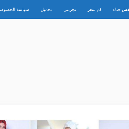
قش حناء
كم سعر
تجربتى
تجميل
سياسة الخصوصي