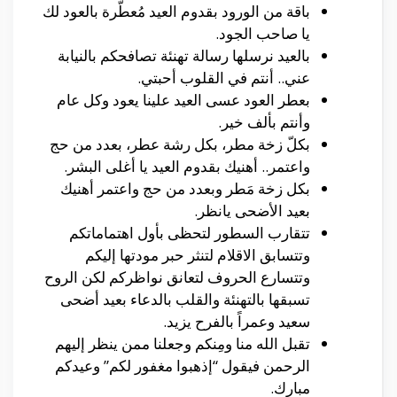
باقة من الورود بقدوم العيد مُعطّرة بالعود لك
يا صاحب الجود.
بالعيد نرسلها رسالة تهنئة تصافحكم بالنيابة
عني.. أنتم في القلوب أحبتي.
بعطر العود عسى العيد علينا يعود وكل عام
وأنتم بألف خير.
بكلّ زخة مطر، بكل رشة عطر، بعدد من حج
واعتمر.. أهنيك بقدوم العيد يا أغلى البشر.
بكل زخة مَطر وبعدد من حج واعتمر أهنيك
بعيد الأضحى يانظر.
تتقارب السطور لتحظى بأول اهتماماتكم
وتتسابق الاقلام لتنثر حبر مودتها إليكم
وتتسارع الحروف لتعانق نواظركم لكن الروح
تسبقها بالتهنئة والقلب بالدعاء بعيد أضحى
سعيد وعمراً بالفرح يزيد.
تقبل الله منا ومِنكم وجعلنا ممن ينظر إليهم
الرحمن فيقول “إذهبوا مغفور لكم” وعيدكم
مبارك.