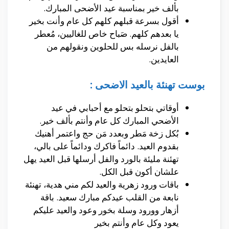
بألف خير بمناسبة عيد الأضحى المبارك.
أقول بسرعة قبلهم كلهم كل عام وأنت بخير
يا بعدهم كلهم. صَباح خاص للغاليين، مُعطر
بالفل نرسله بس للحلوين ونقولهم من
العايدين.
بوست تهنئة بالعيد الاضحى :
أوقاتي بتحلو بتحلو مع أحبابي في عيد
الأضحي المبارك كل عام وأنتم بألف خير.
بُكل زخة مَطر وبعدد مَن حج واعتمر أهنيك
بقدوم العيد. دائماً فاكرك ودائماً على بالي،
تهئنة مليئة بالورد والفل أرسلها قبل العيد يهل
علشان أكون قبل الكل.
باقات ورود زهرية والعيد لكم مني هدية، تهنئة
نابعة من القلب عيدكم مبارك سعيد. باقة
أزهار وورود وسلة بخور وعود والعيد عليكم
يعود وكل عام وأنتم بخير