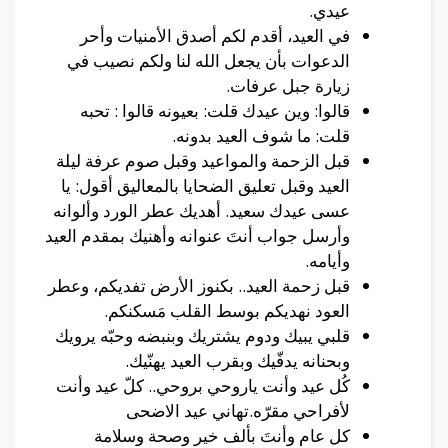
عيدي.
في العيد، أقدم لكم أصدق الأمنيات وأحر
الدعوات بأن يجعل الله لنا ولكم نصيب في
زيارة جبل عرفات.
قالوا: وين عيدك قلت: بعيونه قالوا : تحبه
قلت: ما شوف العيد بدونه.
قبل الزحمة والمواعيد وقبل صوم عرفة ليلة
العيد وقبل تعليق الضحايا بالمعاليق أقول: يا
عسى عيدك سعيد. أهديك عطر الورد وألوانه
وأرسل جواب أنتَ عنوانه وأهنيك بمقدم العيد
وأيامه.
قبل زحمة العيد.. بكنوز الأرض تفديكم، وعطر
العود نهديكم بوسط القلب مَسكنكم.
قلبي يبيك ودوم يشتريك وبنبضه وحبّه يرويك
وبحنانه يدفّيك وبقرب العيد يهنّيك.
كُل عيد وأنت ياروحي بروحي.. كلّ عيد وأنت
لأفراحي مقرّه.تهاني عيد الاضحى
كل عام وأنتَ بألف خير وصحة وسلامة