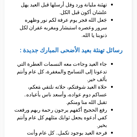
تهئنة مليانة ورد وفل أرسلها قبل العيد يهل
علشان أكون قبل الكل.
جَعل الله فجر يوم عرفة لكم نور وظهره
سرور وعصره استبشار ومغربه غفران لكل
ذنوبنا يا الله.
رسائل تهنئة بعيد الأضحى المبارك جديدة :
جاء العيد وجاءت معه النسمات العطرة التي
تدعونا إلى التسامح والمغفرة، كل عام وأنتم
بألف خير.
حلاة العيد شوفتكم، حلاته نلتقي مَعكم،
عساكم دوم عواده، وأسعد ناس بأعياده..
تقبل الله منا ومنكم.
رفع الحجيج أكفهم يرجون رحمة ربهم ورفعت
كفي أدعوه يجعل ثوابك مثلهم كل عام وأنتم
بخير.
فرحة العيد بوجود تكمل.. كل عام وأنت