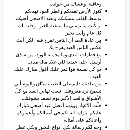
وعافية، وعساك من عواده.
كنوز الأرض تفديكم وعطر العود نهديكم
بوسط القلب مسكنكم وبعيد الاضحى أهنيكم.
لو كُنت ما تهمني ما سبقت الغير.. وقلت لك
كل عام وأنت بخير.
مِن عادة العيد أن الناس تفرح فيه.. لكن أنتَ
عكس الناس العيد يفرح بك.
مع قطرات الندى وما يحمله الورد، من شذى
أرسل أحلى عيدية للي غلاه ماله مدى.
مع كل نسمة هوا تمر عليك أقول مبارك عليك
العيد .
من عادتك دايم على الطيب سبّاق واليوم أبي
تسمح نرد مَعروفك.. نبعث تهاني العيد مع كلّ
الأشواق والعيد الأكبر يوم نسعد بشوفتك.
هلّت الأعياد وبينهم أفضل عيد أضحى مُبارك
عليكم. بارك الله لكم في أعمالكم وأعماركم
وأعادكم على أمثاله.
وجه لكم رسالة بكل أنواع البخور وبكل عطر