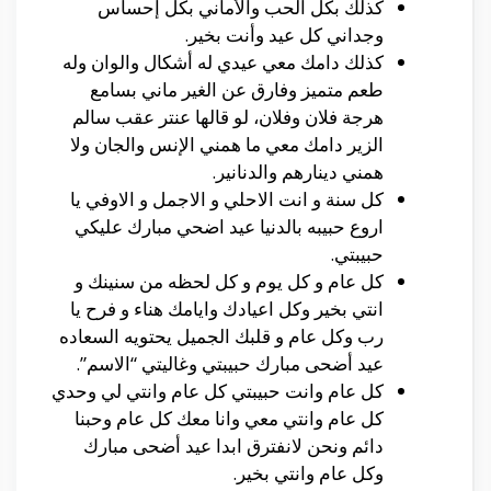
كذلك بكل الحب والأماني بكل إحساس
وجداني كل عيد وأنت بخير.
كذلك دامك معي عيدي له أشكال والوان وله
طعم متميز وفارق عن الغير ماني بسامع
هرجة فلان وفلان، لو قالها عنتر عقب سالم
الزير دامك معي ما همني الإنس والجان ولا
همني دينارهم والدنانير.
كل سنة و انت الاحلي و الاجمل و الاوفي يا
اروع حبيبه بالدنيا عيد اضحي مبارك عليكي
حبيبتي.
كل عام و كل يوم و كل لحظه من سنينك و
انتي بخير وكل اعيادك وايامك هناء و فرح يا
رب وكل عام و قلبك الجميل يحتويه السعاده
عيد أضحى مبارك حبيبتي وغاليتي “الاسم”.
كل عام وانت حبيبتي كل عام وانتي لي وحدي
كل عام وانتي معي وانا معك كل عام وحبنا
دائم ونحن لانفترق ابدا عيد أضحى مبارك
وكل عام وانتي بخير.