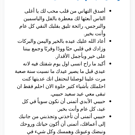
أصدق التهاني من قلب محب لك يا أغلى
الناس أبعثها لك معطرة بالفل والياسمين
والنرجس، رائحة تليق بقلبك النقي كل عام
وأنت بخير.
أعاد الله عليك عيده بالخير واليمن والبركات
وزادك في قلبي حبًا وودًا وقربًا وجمع بيننا
على خير وبأجمل الأقدار.
أكيد ما راح انسى اول يوم شفتك فيه لانه
عيدي قبل ما يصير عيدك ما نسيت سنة صعبة
مرت علينا لوصلنا لنحتفل انك عديتها كنت
احلملك بأشياء كثير حلوة الان احلم فقط ان
تبقى معي عيد سعيد حبيبي.
حبيبي الأبدي أتمنى أن نكون سوياً في كل
عيد، كل عام وأنت بخير.
حبيبي أتمنى أن تأخذني وتجذبني من جانبك
إلى أعماقك، أتمنى أن أكون حياتك وروحك
ونبضك وعيونك وهمسك وكل شيء في