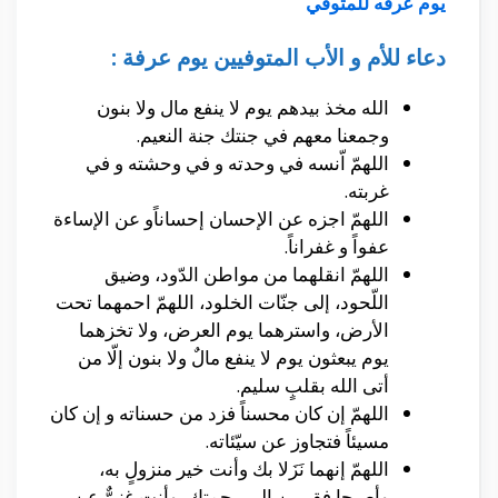
يوم عرفه للمتوفي
دعاء للأم و الأب المتوفيين يوم عرفة :
الله مخذ بيدهم يوم لا ينفع مال ولا بنون
وجمعنا معهم في جنتك جنة النعيم.
اللهمّ اّنسه في وحدته و في وحشته و في
غربته.
اللهمّ اجزه عن الإحسان إحساناًو عن الإساءة
عفواً و غفراناً.
اللهمّ انقلهما من مواطن الدّود، وضيق
اللّحود، إلى جنّات الخلود، اللهمّ احمهما تحت
الأرض، واسترهما يوم العرض، ولا تخزهما
يوم يبعثون يوم لا ينفع مالٌ ولا بنون إلّا من
أتى الله بقلبٍ سليم.
اللهمّ إن كان محسناً فزد من حسناته و إن كان
مسيئاً فتجاوز عن سيّئاته.
اللهمّ إنهما نَزَلا بك وأنت خير منزولٍ به،
وأصبحا فقيرين إلى رحمتك، وأنت غنيٌّ عن