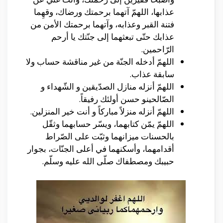
عذابها، اللهمّ آتهما برحمتك ورضاك، وقهِما
فتنة القبر وعذابه، وآتهما برحمتك الأمن من
عذابك حتّى تبعثهما إلى جنّتك يا أرحم
الرّاحمين.
اللهمّ أدخله الجنّة من غير مناقشة حساب ولا
سابقة عذاب.
اللهمّ أنزله منازل الصدّيقين و الشّهداء و
الصّالحينو حسن أولئك رفيقاً.
اللهمّ أنزله منزلاً مباركاً و أنت خير المنزلين.
اللهمّ يمّن كتابهما، ويسّر حسابهما وثقّل
بالحسنات ميزانهما وثبّت على الصّراط
أقدامهما، وأسكنهما في أعلى الجنّات، بجوار
حبيبك ومصطفاك صلّى الله عليه وسلّم.