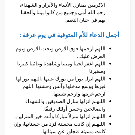
الاكرمين بمنازل الأنبياء والأبرار و الشهداء،
رحم الله أمي وجميع من كانوا بيننا وألحقنا
بهم في جنان النعيم.
أجمل الدعاء للأم المتوفية في يوم عرفة :
اللهم ارحمها فوق الارض وتحت الارض ويوم
العرض عليك .
اللهم اغفر لحينا وميتنا وشاهدنا وغائبنا كبيرنا
وصغيرنا
اللهم انزل نورا من نورك عليها ،اللهم نور لها
قبرها ووسع مدخلها وآنس وحشتها ،اللهم
ارحم غربتها وارحم شيبتها.
اللـهـم انزلها منازل الصديقين والشهداء
والصالحين وحسن أولئك رفيقًا.
اللـهـم انزلها منزلاً مباركا وأنت خير المنزلين.
اللـهـم إن كانت محسنة فزد من حسناتها، وإن
كانت مسيئة فتجاوز عن سيئاتها.