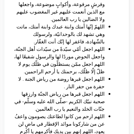
وفرشٍ مرفوعة، وأكوابٍ موضوعة، واجعلها
مع الذين أنعمت عليهم غير المغضوب عليهم
ولا الضالين يا رب العالمين.
اللهمّ إنّها أمتك وابنة عبدك وابنة أمتك، ماتت
وهي تشهد لك بالوحدانيّة، ولرسولك
بالشّهادة، فاغفر لها إنّك أنت الغفّار.
اللهم اجعل أمّي سيّدةً من سيّدات أهل الجنّة،
واجعل الحوض موردًا لها والرسول شفيعًا لها،
اللهم اجعل ممّن يستظلّون في ظلّك يوم لا
ظلّ إلّا ظلّك، برحمتك يا أرحم الراحمين.
اللهم اجعل قبرها روضة من رياض الجنة . لا
حفرة من حفر النار .
اللهم اجعل قبرها من رياض الجنّة وارزقها
صحبة نبيّك الكريم -صلّى الله عليه وسلّم- في
جنّات الخلد والنعيم يا رب العالمين.
اللهم ارحم من كانوا لطاعتك يصومون واعفُ
عن من شاركونا موائد الإفطار في ماضٍ لن
يعود، اللهم إنهم بين يديك فأكرمهم يا أكرم