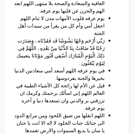
العافية والسعادة والصحة بلا منتهى اللهم ابعد
الهم والحزن عن قلبها يوم عرفه.
يوم عرفه قلوب الأمهات مدن لا تنام اللهم
اجعل أمي وأم كل من يقرأ من سيدات أهل
الجنة.
رَبِّي أَرْحَم وَجْهًا بَشُوشًا قَد فَقَدْنَاه ، وَصَدَرَت
رَحْبًا قَدْ ضَاقَتْ بِنَا الدُّنْيَا مِنْ بَعْدِهِ ، اللَّهُمَّ فِي
ذَلِكَ الْيَوْمِ الْمُبَارَك أَسْقِي قُبُور مَوْتَانَا بنعيمك
لِيَوْم يُبْعَثُون .
في يوم عرفه اللهم أسعد أمي سعادتين الدنيا
بخيرها والجنة بفردوسها.
قيل عن الأم لها رائحة كل الأشياء الطيبة في
العالم اللهم إني اسألك برحمتك وكرمك ان
ترزقني بر والدتي وان تسعدها دنيا و آخره
يوم عرفة.
اللهم انقلها من ضيق اللحود ومن مراتع الدود
الى جناتك جنات الخلود لا اله الا انت يا حنان
يا منان يا بديع السموات والارض تغمدها