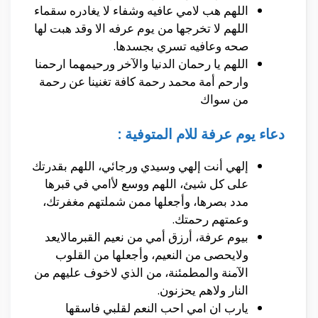
اللهم هب لامي عافيه وشفاء لا يغادره سقماء
اللهم لا تخرجها من يوم عرفه الا وقد هبت لها
صحه وعافيه تسري بجسدها.
اللهم يا رحمان الدنيا والآخر ورحيمهما ارحمنا
وارحم أمة محمد رحمة كافة تغنينا عن رحمة
من سواك
دعاء يوم عرفة للام المتوفية :
إلهي أنت إلهي وسيدي ورجائي، اللهم بقدرتك
على كل شيئ، اللهم ووسع لأامي في قبرها
مدد بصرها، وأجعلها ممن شملتهم مغفرتك،
وعمتهم رحمتك.
بيوم عرفة، أرزق أمي من نعيم القبرمالايعد
ولايحصى من النعيم، وأجعلها من القلوب
الآمنة والمطمئنة، من الذي لاخوف عليهم من
النار ولاهم يحزنون.
يارب ان امي احب النعم لقلبي فاسقها