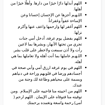
اللهم أبدلها دارًا خيرًا من دارها. وأهلًا خيرًا من
أهلها.
اللـهـم أجزها عن الإحسان إحسانا وعن
الإساءة عفواً وغفراناً.
اللهم أغفر لها وارحمها واعف عنها وأكرم
نزلها.
اللهم بفضل يوم عرفة، أدخل أمي جنات
تجري من تحتها الأنهار، وبشرها بما لاعين
رأت ولا أذن سمعت ولاخطر على قلب بشر.
اللـهـم عاملها بما أنت أهله ولا تعاملها بما هي
أهله.
اللهم في يوم عرفه ارزق أمي وأبي صحة في
أجسادهم ورضا في قلوبهم وراحة في دنياهم
وبسمة على محياهم وطاعة لك وجنة من
عندك.
اللهم من احييته منا فاحييه على الإسلام . ومن
توفيته منا فتوفاه على الإيمان . اللهم ارحم (
أمى) رحمة واسعة وتغمده برحمتك