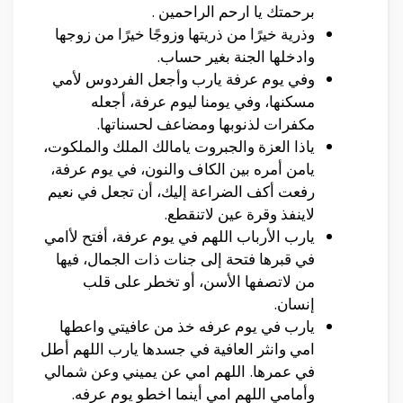
برحمتك يا ارحم الراحمين .
وذرية خيرًا من ذريتها وزوجًا خيرًا من زوجها
وادخلها الجنة بغير حساب.
وفي يوم عرفة يارب وأجعل الفردوس لأمي
مسكنها، وفي يومنا ليوم عرفة، أجعله
مكفرات لذنوبها ومضاعف لحسناتها.
ياذا العزة والجبروت يامالك الملك والملكوت،
يامن أمره بين الكاف والنون، في يوم عرفة،
رفعت أكف الضراعة إليك، أن تجعل في نعيم
لاينفذ وقرة عين لاتنقطع.
يارب الأرباب اللهم في يوم عرفة، أفتح لأامي
في قبرها فتحة إلى جنات ذات الجمال، فيها
من لاتصفها الأسن، أو تخطر على قلب
إنسان.
يارب في يوم عرفه خذ من عافيتي واعطها
امي وانثر العافية في جسدها يارب اللهم أطل
في عمرها. اللهم امي عن يميني وعن شمالي
وأمامي اللهم امي أينما اخطو يوم عرفه.