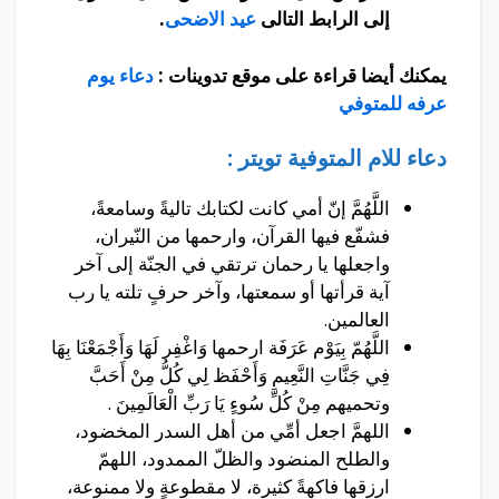
إلى الرابط التالى
عيد الاضحى
.
يمكنك أيضا قراءة على موقع تدوينات :
دعاء يوم
عرفه للمتوفي
دعاء للام المتوفية تويتر :
اللَّهُمَّ إنّ أمي كانت لكتابك تاليةً وسامعةً،
فشفّع فيها القرآن، وارحمها من النّيران،
واجعلها يا رحمان ترتقي في الجنّة إلى آخر
آية قرأتها أو سمعتها، وآخر حرفٍ تلته يا رب
العالمين.
اللَّهُمّ بِيَوْم عَرَفَة ارحمها وَاغْفِر لَهَا وَأَجْمَعْنَا بِهَا
فِي جَنَّاتِ النَّعِيمِ وَأَحْفَظ لِي كُلُّ مِنْ أَحَبَّ
وتحميهم مِنْ كُلِّ سُوءٍ يَا رَبِّ الْعَالَمِينَ .
اللهمَّ اجعل أمِّي من أهل السدر المخضود،
والطلح المنضود والظلّ الممدود، اللهمّ
ارزقها فاكهةً كثيرة، لا مقطوعةٍ ولا ممنوعة،