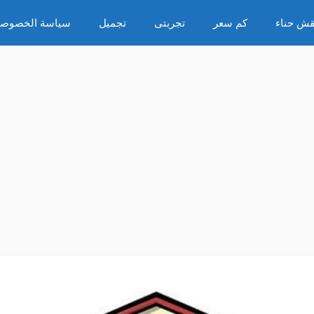
قش حناء
كم سعر
تجربتى
تجميل
سياسة الخصوصي