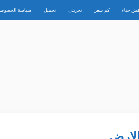
قش حناء
كم سعر
تجربتى
تجميل
سياسة الخصوصي
الارض