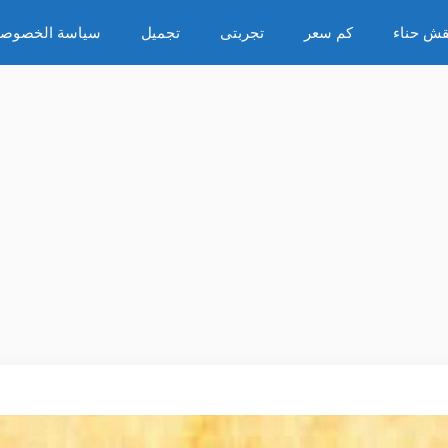
قش حناء
كم سعر
تجربتى
تجميل
سياسة الخصوصي