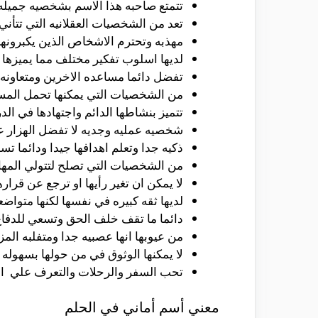
تتمتع صاحبه هذا الاسم بشخصيه جميله و
تعد من الشخصيات العقلانيه التي تتأني
مهذبه وتحترم الاشخاص الذين يكبرونها
لديها اسلوب تفكير مختلف مما يميزها 
تفضل دائما مساعده الاخرين ومتعاونه 
من الشخصيات التي يمكنها تحمل المسؤل
تتميز بنشاطها الدائم واجتهادها في الد
شخصيه عمليه وجديه لا تفضل الهزار ع
ذكيه جدا وتعلم اهدافها جيدا ودائما تس
من الشخصيات التي تصلح لتتولي المهام 
لا يمكن ان تغير رأيها او ترجع عن قرار
لديها ثقه كبيره في نفسها لكنها متواضعه
دائما ما تقف خلف الحق وتسعي للدفاع ع
من عيوبها انها عصبيه جدا ومتفلبه المزا
لا يمكنها الوثوق في من حولها بسهوله
تحب السفر والرحلات والتعرف علي اما
معني أسم أماني في الحلم