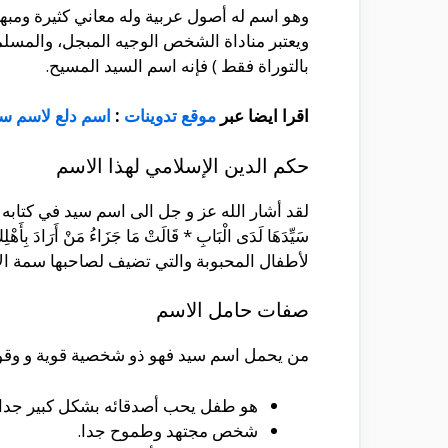
وهو اسم له أصول عربية وله معاني كثيرة ومبهر
ويعتبر مناداة الشخص الوجيه المبجل، والمسل
بالتوراة فقط ) فإنه اسم السيد المسيح.
اقرا ايضا عبر
موقع تدوينات
:
اسم دلع لاسم س
حكم الدين الإسلامي لهذا الاسم
لقد أشار الله عز و جل الى اسم سيد في كتابه الكريم
سَيِّدَهَا لَدَى الْبَابِ * قَالَتْ مَا جَزَاءُ مَنْ أَر
لأطفال المحبوبة والتي تضيف لصاحبها سمة الا
صفات حامل الاسم
من يحمل اسم سيد فهو ذو شخصية قوية و وقورة، 
هو طفل يحب أصدقائه بشكل كبير جدا.
شخص مجتهد وطموح جدا.