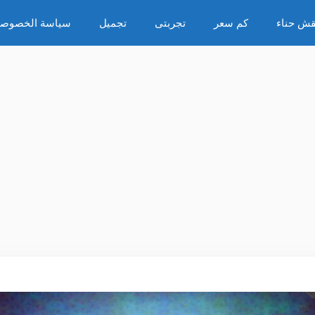
قش حناء
كم سعر
تجربتى
تجميل
سياسة الخصوصي