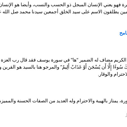
ة فهو يعني الإنسان المبجل ذو الحسب والنسب، وأيضا هو الإنسان ذ
مين يطلقون الاسم على سيد الخلق أجمعين سيدنا محمد صل الله عل
امح
 مضاف له الضمير “ها” في سورة يوسف فقد قال رب العزة ” وَاسْتَبَقَا الْبَ
َادَ بِأَهْلِكَ سُوءًا إِلَّا أَن يُسْجَنَ أَوْ عَذَابٌ أَلِيمٌ” والمرجو هنا بالس
حترام والوقار.
يمتاز بالهيبة والاحترام وله العديد من الصفات الحسنة والمميزة و