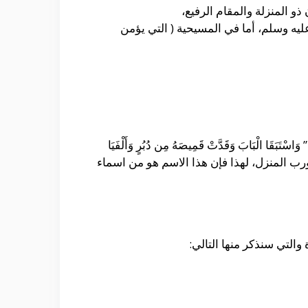
و المنزلة والمقام الرفيع،
يه وسلم، أما في المسيحية ( التي يؤمن
ابَ وَقَدَّتْ قَمِيصَهُ مِن دُبُرٍ وَأَلْفَيَا
يد هو القرين ورب المنزل، لهذا فإن هذا الاسم هو من اسماء
التي سنذكر منها التالي: