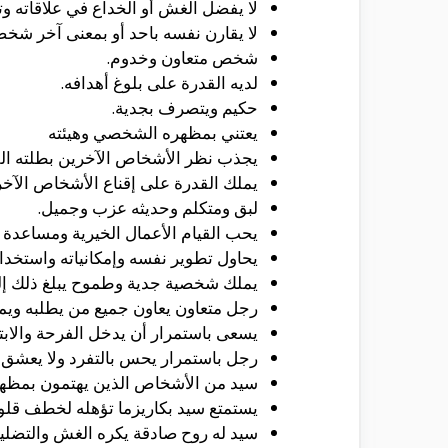
لا يفضل الغش أو الخداع في علاقاته وتع
لا يقارن نفسه باحد أو بمعنى آخر شخص
شخص متعاون وخدوم.
لديه القدرة على بلوغ أهدافه.
حكيم ويتصرف بجدية.
يعتني بمظهره الشخصي وهيئته
يجذب نظر الأشخاص الآخرين بطلته الف
يملك القدرة على إقناع الأشخاص الآخري
لبق ومتكلم وحديثه عزب وجميل.
يحب القيام الأعمال الخيرية ومساعدة 
يحاول تطوير نفسه وإمكانياته واستخدام
يملك شخصية جدية وطموح يبلغ ذلك إلي
رجل متعاون يعاون جميع من يطلبه ويمد 
يسعى باستمرار أن يدخل الفرحة والابت
رجل باستمرار يحس بالتفرد ولا يعشق أن
سيد من الأشخاص الذين يهتمون بمظهره
يستمتع سيد بكاريزما تؤهله لخطف قل
سيد له روح صادقة يكره الغش والتضليل 