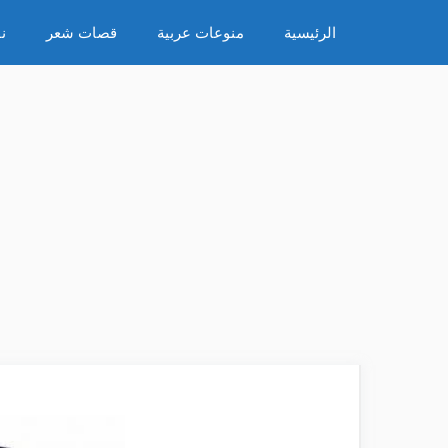
نتقل
الرئيسية
منوعات عربية
قصات شعر
ن
لى
لمحتوى