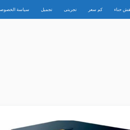
قش حناء
كم سعر
تجربتى
تجميل
سياسة الخصوصي