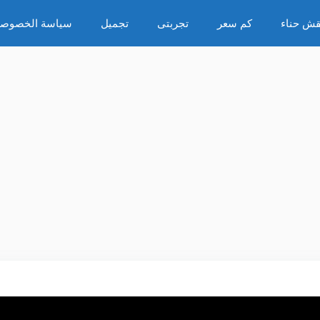
قش حناء
كم سعر
تجربتى
تجميل
سياسة الخصوصي