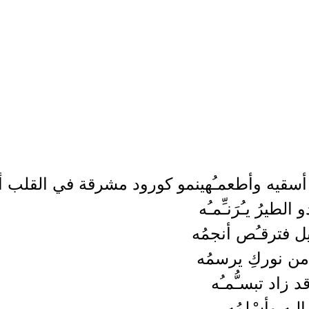
 أسقيه وأطعمـُه
ينمو كورود مشرقة في القلب أخذ
طيرُ يـُرَنـِّمـُه
يل فترقـُص أنجمُه
ُ من نوركِ يرسمُه
 زاد تبسـُّمـُه
ليه وأسْلمُه