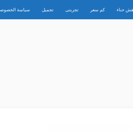
قش حناء
كم سعر
تجربتى
تجميل
سياسة الخصوصي