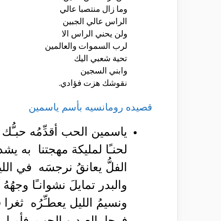
وما زال منتصبا عالي
الراس عالي الجبين
ولن يحني الراس الا
لرب السموات والعالمين
تحية شعبي اليك
وابني السجين
نقوشك هزت فؤادي.
قصيده رومانسيه بأسم ياسمين
ياسمين الحب أقدِّمُه حبـُّك
لحنـًا لمليكة مهجتنا به يشدو ال
الفلُّ يعانقُ نرجسَه في الل
والبدر تمايلَ نشوانـًا وجهُه
ونسيمُ الليل يعطـِّرُه ثغرا قد
فرحا بالعيد وبالحب فأميل إ