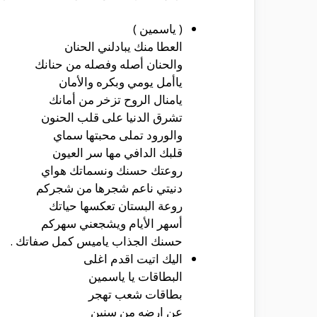
( ياسمين )
العطا منك يبادلني الحنان
والحنان أصله وفصله من حنانك
ياأمل يومي وبكره والأمان
يامنال الروح تزخر من أمانك
تشرق الدنيا على قلب الحنون
والورود تملى محبتها سماي
قلبك الدافي مها سر العيون
روعتك حسنك ونسماتك هواي
دنيتي ناعم شجرها من شجركم
روعة البستان تعكسها حياتك
أسهر الأيام ويشجعني سهركم
حسنك الجذاب ياميس كمل صفاتك .
اليك اتيت اقدم اغلى
البطاقات يا ياسمين
بطاقات شعب تهجر
عن ارضه من سنين