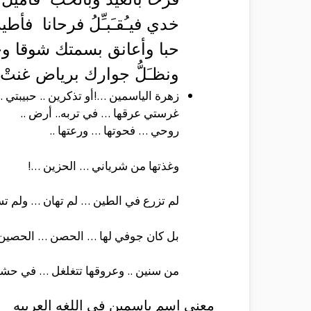
خدي فيـُقـَبـِّلُ فرحانا فأ
حبا وأعانق بسمتك شوقا وجبي
ونظـَلُّ جوارك برياض غنتْ 
زهرة الياسمين …!
أو تذكرين .. حبيبتي
غرستي عرقها … في تربه.. أرض ..
روحي … فحوتها … ورعتها ..
وغذتها من شرياني … الحزين …!
لم تزرع في الطين … لم تهان … ولم ت
بل كان جوفي لها … الحصن … الحصين
من سنين .. وعروقها تتغلغل … في حشا
معني اسم ياسمين في اللغه العربيه