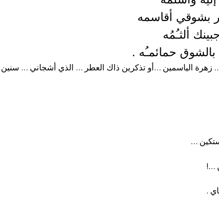
طير بشوقي أقاسمه
نك ألثـُمُه
بالشوق حمائمـُه .
 … زهرة الياسمين …
أو تذكرين ذاك العطر … الذي أشجاني … سنين 
ستكين …
 …!
ي .