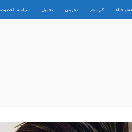
قش حناء
كم سعر
تجربتى
تجميل
سياسة الخصوصي