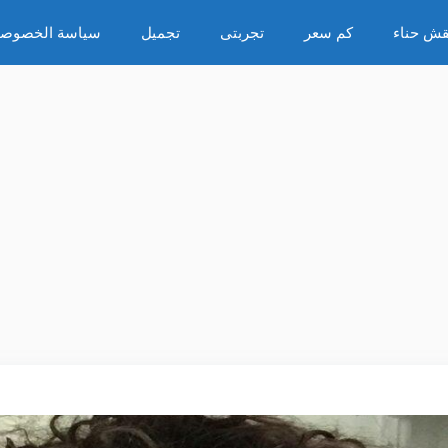
قش حناء
كم سعر
تجربتى
تجميل
سياسة الخصوصي