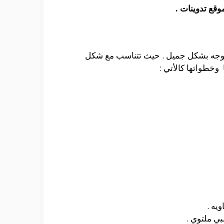
قع تدوينات .
لوجه بشكل جميل . حيث تتناسب مع شكل
وخطواتها كالأتي :
يه .
ي ملتوي .