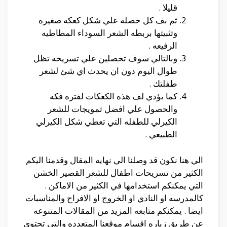
قليلا .
ثم بف كل خصله علي شكل كعكه صغيره
وتثبيتها بربطه الشعر السوداء المطاطيه
الرفيعه .
وبالتالي سوف تحصلين علي تسريحه تظل
طوال اليوم دون ان يحدث اي شئ لشعر
طفلتك .
كما يؤدي لف هذه الكعكات لفتره فكه
والحصول علي افضل تمويجات للشعر
الكيرلي للطفله التي تعطي شكل الكيرلي
الطبيعي .
الي هنا نكون قد وصلنا الي نهايه المقال وقدمنا اليكم
الكثير من تسريحات اطفال للشعر القصير الخشن
التي يمكنكم استخدامها في الكثير من الاماكن .
كالمدرسه او النادي او الخروج او الافراح والمناسبات
ايضا . يمكنكم متابعه المزيد من المقالات المتنوعه
عن طريق زياره اقسام موقعنا المتعدده والتي تحتوي