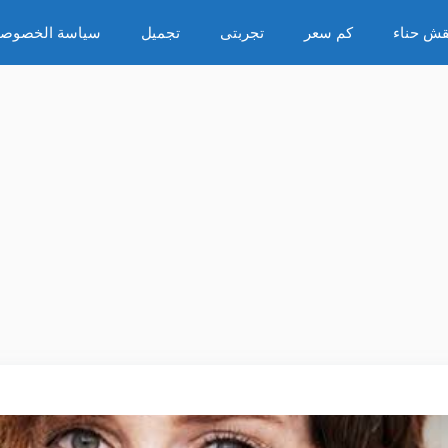
قش حناء
كم سعر
تجربتى
تجميل
سياسة الخصوصي