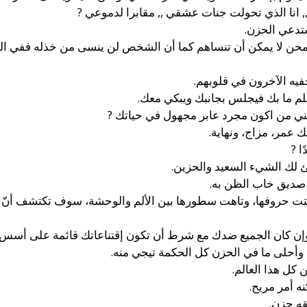
, انا الذي تحولت جنات عشقي ,, مقابرا لدموعي ?
يستدعي الحزن.
حن لا يمكن أن تنساهم كما أن الشخص لن ينسى من خذله ففي الح
يخفيه الآخرون في قلوبهم.
لم ما بك فيجلس بجانبك ويبكي معك.
ي من اكون مجرد عابر مجهول في حياتك ?
 عمر، مزاج، ونهاية.
ًا ?
بئ لك الشيء السعيد والحزين.
 صديق خاب الظن به.
ها، وبهتت حروفها، وتاهت سطورها بين الألم والوحشة، سوف تكتشف أ
 وإن كان الجميع ضدك مع شرط أن تكون إقتناعاتك قائمة على أسس 
 وأحلى ما في الحزن كل الحكمة تيجي منه.
كل هذا العالم.
ه أمر مريح.
قه حزن.