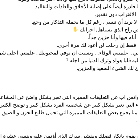
ادرة أيضاً على إصابة الأخلاق والعادات والتقاليد.
 الاقتراب دون تقدير.
لا نريد أن ننسى، رغم كل ما يحمله التذكار من وجع.
ص راح الذي يستاهل احزانك
نام فيها وأنا حزين جداً.
د فقط إن رحلت لن أعود لك مرة أخرى.
 .. علمتني الوفاء… ونسيت ان توفي لمحبوبتك.. علمتني احلى
 قلبا هواه وترك الدنيا من اجله ?
بئ لك الشيء السعيد والحزين.
اتس اب عن التعليقات المميزه التي تعبر بشكل واضح عن المشاعر
شياء التي تعبر بشكل كبير عن شخصيه الفرد بشكل كبير و توضح الكث
قمنا بجمع بعض التعليقات المميزه التي تحمل طابع الحزن و الضيق
ك يقوم بإنكار فضلك ويفشي سرك الذي أؤتمن عليه وينسى عشرة ال