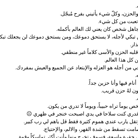
.
الحزن، وكلّ شيء يأتيني بفرح مُبجّل.
نك تعبت من كل شيء.
هل شخص كان يعني لك العالم بأكمله.
من تبكي لأجله، لا يستحق دموعك، ومن يستحق دموعك لن يجعلك تبكي 
ار.
به الحزن والأسى كلاماً غير منطقي.
كل هذا العالم.
من أجله هو العزله والإبتعاد عن الجميع والعيش بمفردك.
.
نام فيها وأنا حزين جداً.
يكون لهُ حزن قريب.
.
ماً تراه حبيباً، ويوماً لا تدري من يكون.
غدري كنت سلاحا في يدي اصبحت خنجر في ظهري ☹
وتقل يارب عندي هموم كثيرة فقط قل ياهم لي رب كبير.
مت تسقط من شدة القهر، والالم، والإحتياج.
فرةٍ واسعةٍ، فسوف تخرج منها وأنت أكثر تماسكاً وقوة.