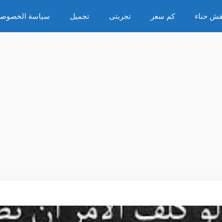
قش حناء
كم سعر
تجربتى
تجميل
سياسة الخصوصي