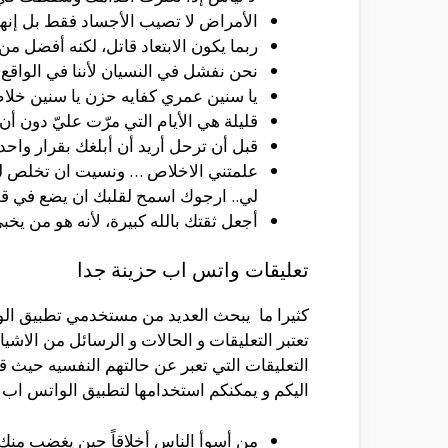
الأمراض لا تصيب الأجساد فقط بل إنها ق
ربما يكون الابتعاد قاتل، لكنه أفضل من
نحن نفشل في النسيان لأننا في الواقع 
يا سنين عمري كفايه حزن يا سنين خلا
قليلة هي الأيام التي مرّت عليّ دون أن أ
قبل أن ترحل أريد أن أبلغك بقرار واح
علمتني الاخلاص … ونسيت ان تخلص لي
لي.. ارجوك اسمح لقلبك ان يضع في قلبه
أجعل ثقتك بالله كبيرة، لأنه هو من يخ
تعليقات واتس اب حزينة جدا
كثيرا ما يبحث العديد من مستخدمي تطبيق الو
تعتبر التعليقات و الحالات و الرسائل من الا
التعليقات التي تعبر عن حالتهم النفسيه حيث 
اليكم و يمكنكم استخدامها لتطبيق الواتس اب .
من أسوأ الناس أخلاقاً حين يغضب من