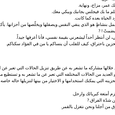
 عمر، مزاج، ونهاية.
لم ما بك فيجلس بجانبك ويبكي معك.
الحياة بعده كما كانت.
مل بنشاطٍ هو الذي ينفي النفس ويصقلها ويخلّصها من أحزانها. يأكل 
 ﺑﺼَﻤﺖْ ! ?
لن أنتظر أحداً ليشعرني بقيمة نفسي، فأنا أعرفها جيداً.
لحزين باحتراق، كيف للقلب أن ينساكم يا من في الفؤاد سكناكم.
 خلالها مشاركه ما تشعر به عن طريق تنزيل الحالات التي تعبر ع
لعديد من الحالات المختلفه التي تعبر عن ما تشعر به و تستطيع م
حزينه التي يمكنك استخدامها و الاختيار من بينها لتنزيلها حاله خاص
زم أمتعة كبريائك وارحل.
ن شدّة الفراق.?
 من أجلنا ونحن نتغزل بالقمر.