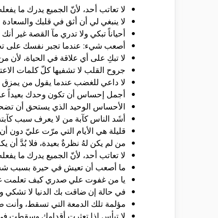
لا تعاتب أحد، لأنّ الجميع يدرك ما يفعله
لا ينبغي لي أن أثق في قلبك والسعادة و
أحياناً تبكي ولا تدري مآ القصة غير أ
أصعب شيء: عندما تجبر نفسك على تجا
لا تبكِ على أي علاقة في الحياة، لأن 
جروح القلب لا تشفيها كلّ كلمات الاعتذ
لا داعي للغضب عندما يقول من يمزق قل
أجمل إحساس أن تكون وحدك بعيداً عن 
الأحساس الوحيد الذي يستحق أن تضحي 
أشَد الناس كآبة من لا يعرف سبب كآبته
قليلة هي الأيام التي مرّت عليّ دون أن أ
من لم يكن لهُ نظرةٌ بعيدة، فلا بُدَّ أن 
لا تعاتب أحد، لأنّ الجميع يدرك ما يفعله
ما أصعب أن تعيش في حيرة بسبب شخص يو
يا من غفوت علي صدري كيف تعلمت 
في حالة إن ضاقت بك الدنيا لا تشكي 
مؤلمة تلك الدمعة التي تسقط، وأنت صا
لا تيأس إذا تعثرت أقدامك وسقطت في ح