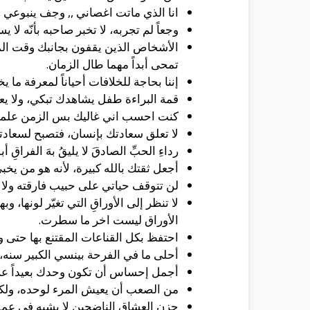
انا الذي ماتت اغصاني ,, وجف ينبوعي ,
وجعاً لم تجربه، لا تخبر صاحبه بأنّه لا 
الأشخاص الذين يقفون بجانبك وقت الم
تمحى أبداً مهما طال الزمان.
إننا بحاجة للخلافات أحياناً لمعرفة ما 
قمة البراءة طفل يشاهدك تبكي، ولا يع
كنت احسب اني غاليك بس الزمن علمن
لا تعلق سعادتك بإنسان، فتصبح لسعادتك
رداءِ الحبِّ الصادقَ لا يليقُ بهَ الفراقِ أبد
أجعل ثقتك بالله كبيرة، لأنه هو من يخ
لن تتوقف حياتي على حبيب فارقته ولا
لا تنظر إلى الأوراقِ التي تغيّر لون
الأوراق ليست اخر ما سطرت.
احتفظ بكل القناعات المقتنع بها حتى
أحلى ما في الفرحة بينسي الكبير سنه،
أجمل إحساس أن تكون وحدك بعيداً عن 
من الصعب أن يعيش المرء لوحده، ولكن
حزن العشاق الناضجين لا يشبه في عم