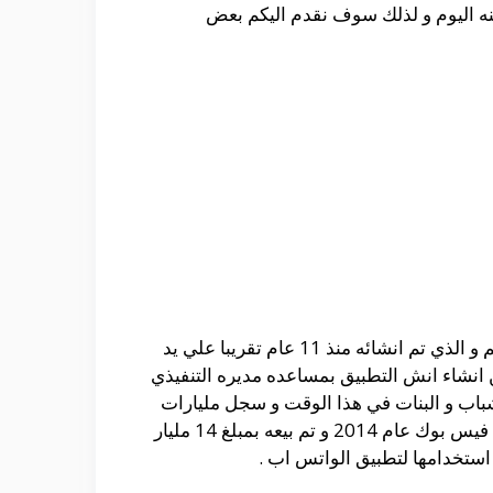
ه اليوم و لذلك سوف نقدم اليكم بعض
يعتبر الواتس اب من التطبيقات الرائعه و المميزه التي يستخدمها اكثر من نصف مليار شخص من جميع انحاء العالم و الذي تم انشائه منذ 11 عام تقريبا علي يد
انشاء انش التطبيق بمساعده مديره التنفيذي
شباب و البنات في هذا الوقت و سجل مليارات
الرسائل يوميا مما دفع شركه فيس بوك لطلب شرائه من مالكه الاصلي و بالفعل تمت الموافقه علي طلب شركه فيس بوك عام 2014 و تم بيعه بمبلغ 14 مليار
 استخدامها لتطبيق الواتس اب .