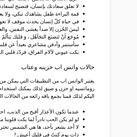
لا تعلق سعادتك بإنسان، فتصبح لسعادتك
قمة البراءة طفل يشاهدك تبكي، ولا يع
في حياة كلّ إنسان يحدث موقف لا تعود 
ليسَ الحُزن إلا صدأ يغشى النفس، والع
ﻣُﻮﺟَﻊ ﺃﻥْ ﺗَﺘﺼﻨَﻊ ﺍﻟﺘﺠَﺂﻫُﻞ ، ﻭَ ﻗﻠﺒَﻚ ﻳَﺘﺄﻟَﻢْ
سأستمر وأدفن مشاعري بعيداً عن قلبي، 
بكت عيوني لآلام الفراق، فردّد قلبي ا
حالات واتس اب حزينه وعتاب
يعتبر الواتس اب من التطبيقات التي يمكن من
رومانسيه او حزن و ضيق لذلك يمكنك استخدام ا
اليكم لذلك قمنا بجمع باقه رائعه من الحالات ال
عندما تكون الأعذار أقبح من الذنب، اح
لو لم يكن الحب نادراً لما بكت قلوبنا م
لا أحد يشعر بأحد، ها هي الشمس تحترق
ذات يومٍ كنتُ في قلبك أعيش.?