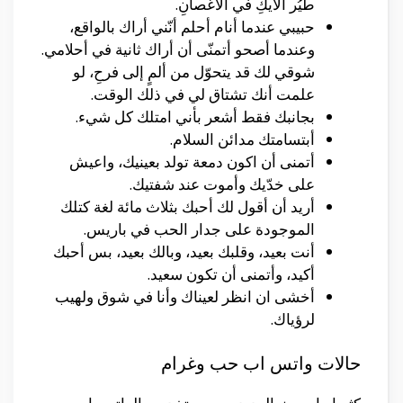
طيُر الأيكِ في الأغصانِ.
حبيبي عندما أنام أحلم أنّني أراك بالواقع،
وعندما أصحو أتمنّى أن أراك ثانية في أحلامي.
شوقي لك قد يتحوّل من ألمٍ إلى فرحِ، لو
علمت أنك تشتاق لي في ذلك الوقت.
بجانبك فقط أشعر بأني امتلك كل شيء.
أبتسامتك مدائن السلام.
أتمنى أن اكون دمعة تولد بعينيك، واعيش
على خدّيك وأموت عند شفتيك.
أريد أن أقول لك أحبك بثلاث مائة لغة كتلك
الموجودة على جدار الحب في باريس.
أنت بعيد، وقلبك بعيد، وبالك بعيد، بس أحبك
أكيد، وأتمنى أن تكون سعيد.
أخشى ان انظر لعيناك وأنا في شوق ولهيب
لرؤياك.
حالات واتس اب حب وغرام