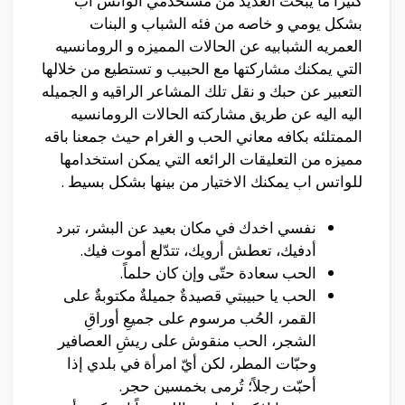
كثيرا ما يبحث العديد من مستخدمي الواتس اب
بشكل يومي و خاصه من فئه الشباب و البنات
العمريه الشبابيه عن الحالات المميزه و الرومانسيه
التي يمكنك مشاركتها مع الحبيب و تستطيع من خلالها
التعبير عن حبك و نقل تلك المشاعر الراقيه و الجميله
اليه اليه عن طريق مشاركته الحالات الرومانسيه
الممتلئه بكافه معاني الحب و الغرام حيث جمعنا باقه
مميزه من التعليقات الرائعه التي يمكن استخدامها
للواتس اب يمكنك الاختيار من بينها بشكل بسيط .
نفسي اخدك في مكان بعيد عن البشر، تبرد
أدفيك، تعطش أرويك، تتدّلع أموت فيك.
الحب سعادة حتّى وإن كان حلماً.
الحب يا حبيبتي قصيدةٌ جميلةٌ مكتوبةٌ على
القمر، الحُب مرسوم على جميعِ أوراقِ
الشجر، الحب منقوش على ريشِ العصافير
وحبّات المطر، لكن أيّ امرأة في بلدي إذا
أحبّت رجلاً؛ تُرمى بخمسين حجر.