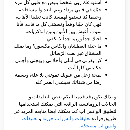
استودعك ربي شخصاً ينبض مع قلبي كل مرة.
حبّك في قلبي يزداد رغم البعد والمسافات،
وحينما كنا نستمع لهمسنا كانت تغلبنا الآهات،
فهل كان حبّنا وهماً ونسيتني كل ما فات، فأنا
سوف أعيش بين الأنين وبين الذكريات.
احبك جداً وربما جداً لا تكفي.
ما حيلة العطشان والكاس مكسور؟ وما يملك
المشتاق غير بعت الرّسائل.
كن بقربي في أملي وأحلامي وبهجتي وأجمل
حكاياتي كلها أنت.
لمحة زعل من عيونك تموتني بلا علة، وبسمة
رضا من شفاتك تعيشني العمر كله.
و بذلك نكون قد قدمنا اليكم بعض التعليقات و
الحالات الرومانسيه الرائعه التي يمكنك استخدامها
لتطبيق الواتس اب كما يمكنك ايضا متابعه المزيد عن
طريق قراءة
تعليقات واتس اب حزينة
و
تعليقات
واتس اب مضحكه
.