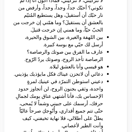
لا تتركيني، لا تتركيني، فماذا أكون أنا إذا لم
تكوني؟ أحبّك جداً، وجداً، وجداً، وأرفض من
نار حبّك أن أستقيلَ، وهل يستطيع المُتيّم
بالعشق أن يستقيلَ؟ وما همّني إن خرجت من
الحبّ حيّاً، وما همني إن خرجت قتيلَ.
بين اللهفة والغيرة، بين الشوق والحيرة،
أرسل لك حبّي مع بوسة كبيرة.
عارف ما الفرق بين صوتك والرصاصة؟
الرصاصة تأخذ الروح، وصوتك يردّ الرّوح.
هو قيسي وأنا بالعشق ليلاه.
دعائي أن لاتحزن عيناك فكل مايؤذيك يؤذيني.
دعيني استوطن التمرّد في عينيك لمرةٍ
واحدة، وثقي بجنون الروح، لن أتجاوز حدود
الإحساس بك، فأنا أشتهي عناق يومك لجمالِ
حرفك، أرسمك على جبيني وشماً لا يُمحى،
حتّى تتم جميع أقداري، وأُتّوِجكِ صرحاً عاليّاً
يطلّ على أطلالي، فلا نهاية تخيفني، كيف
وأنت الطير لأغصاني.