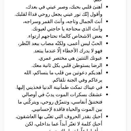
أهنئ قلبي بحبك، وصبر عيني في بعدك،
وأقول إنّك نور عيني يجعل روحي فداءً لقلبك.
أنتَ الجمال وتاجه، وأنتَ القمر وسراجه،
وأنتَ الذي محتاجة يا حاجتي لعيونك.
بعض الاشخاص كالماء نحتاجهم ارتواء.
الحبّ ليس أعمى، ولكنّه مصاب ببعد النّظر،
فهو لا يدرك الأخطاء إلّا عندما يبتعد.
عيونك الثنتين هي مختصر عمري.
الرضا يستوطن قلبي بكل ثانية معك.
أهديكم دعوتين من قلب ما ينساكم، الله
يرعاكم وفي الجنة نلقاكم.
في عيناك تمكث طمأنينة الدنيا فخذيني إليها.
عشقك بسكرات الموت يدبّ في أوصالي
فتختنقُ أنفاسي، وتتمزّق روحي، ويتركُني ما
بين الموت والحياة فاقدة لإحساسِي.
أحبكِ بقدر الحروف التي تغنّى بها العاشقون،
أحبكِ كلمة لا تعبّر أبداً عما بداخلي، لكن
سأقولها علّها تصل لك حبيبتي.