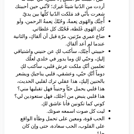
أردت من الدّنيا شيئاً غيرك؛ لأنّني حين أحببتك
شعرت بأنّي قد مَلكت الدّنيا كلّها بين يديّ.
أُحِبَّك والهَوى نِعمةٌ، وحُبّكَ نِعمةُ الرحمن، ولَو
كان الهَوى غَلطة، فَحُبّك كل غلطاتي.
ضاع عمري مرّتين، مرّة قبل أن ألقاكِ، والثانية
عندما لم أعد ألقاكِ.
حبيبتي أُحِبّك، سأكتب لكِ عن حنيني واشتياقي
إليكِ، وحبّي لكِ وما يدور في خلدي لعلّك
تعلمين أنّكِ ملكت عرش قلبي، سأكتب لكِ
دوماً أنّكِ حبّي، وعشقي، قلبي يناجيكِ ويشعر
بالحنين إليكِ، هذا عقلي ترك لقلبي الحديث،
هذا قلبي يحمل حبّاً وحنيناً فهل تقبليها مني؟
هذا قلبي ينبض من أجلك، فهل ستعودين لي؟
كوني كما تكونين فأنا عاشق لكِ.
ليت كل صوت اسمعه صوتك.
الحب قوة، ومعين على تحمل وطأة الواقع
على القلوب، الحب سعادة، حتى وإن كان
حلمٌ.