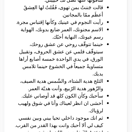
قالت جَننتُ بمن تهوى، فَقُلتُ لها العِشقُ
أعظَم ممّا بالمجانين.
رأيت النجوم في عينيك وكأنها إقتباس مجرة.
الاسم مجنونك، العمر ضايع بدونك، الهواية
رسم عيونك، النهاية أحبّك.
حينما تتوقّف روحي عن عشق روحك،
سيتوقّف قلمي عن عشق الحروف، وتقبيل
الورق، في يدي الواحدة خمسة أصابع أراها
متساويةً جميعاً في الخشوع حينما تلامس
يديك.
الثلج هدية الشتاء، والشّمس هدية الصيف،
والزّهور هدية الرّبيع، وأنت هديّة العمر.
سأحبك وكأن الكون كلھ قد أوصاني عليك.
أخشى ان انظر لعيناك وأنا في شوق ولهيب
لرؤياك.
ثم انك موجود داخلي تحيا بيني وبين نفسي
كيف لي ألا أحبك وانت بهذا القدر من القرب.