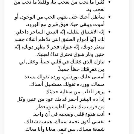
كثيراً ما نحب من يعجب بنا، وقليلاً ما نحب من
نعجب به.
سأظل أحبك حتى ينتهي الحب من الوجود، أو
أموت ويبقى حبك فوق قبري مع الورود.
إنّه الاشتياق لقلبك، إنّه النبض الساحر داخلي
لك، إنّها أمواج العشق التي تلاطم أشلاء جسد
مبعثر دونك، إنّه عنوان فجر لا يظهر دونك، إنّه
حنين ونار شوق تحترق نداءً لعينيك.
تبارَك الذي جَعَلَك في قَلبي حبيباً، وجَعَل لي
مِن مَعرِفَتك حظاً جميلاً.
أمسى عليك بوردتين، ورده تقولك يسعد
مساك، وورده تقولك مستحيل أنساك.
يزهر القلب من سقاية حديثك.
إذا دم البشر أحمر فدمك عود من عنبر، وكل
من قرب منك يشم الطيب ويتعطر.
أنت هدوء قلبي وصخبه في آن واحد.
نفسي أكون نجمة سماك، همسة شفاك،
شمعة مساك، بس تبقى معايا وأنا معاك.