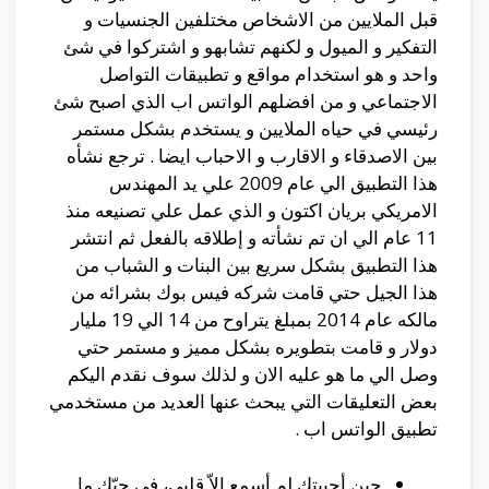
قبل الملايين من الاشخاص مختلفين الجنسيات و
التفكير و الميول و لكنهم تشابهو و اشتركوا في شئ
واحد و هو استخدام مواقع و تطبيقات التواصل
الاجتماعي و من افضلهم الواتس اب الذي اصبح شئ
رئيسي في حياه الملايين و يستخدم بشكل مستمر
بين الاصدقاء و الاقارب و الاحباب ايضا . ترجع نشأه
هذا التطبيق الي عام 2009 علي يد المهندس
الامريكي بريان اكتون و الذي عمل علي تصنيعه منذ
11 عام الي ان تم نشأته و إطلاقه بالفعل ثم انتشر
هذا التطبيق بشكل سريع بين البنات و الشباب من
هذا الجيل حتي قامت شركه فيس بوك بشرائه من
مالكه عام 2014 بمبلغ يتراوح من 14 الي 19 مليار
دولار و قامت بتطويره بشكل مميز و مستمر حتي
وصل الي ما هو عليه الان و لذلك سوف نقدم اليكم
بعض التعليقات التي يبحث عنها العديد من مستخدمي
تطبيق الواتس اب .
حين أحببتك لم أسمع إلاّ قلبي، في حبّك ما