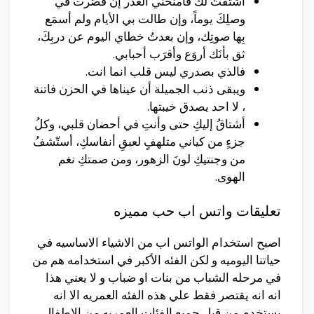
اشتَقتُ لكَ فامنحني العُذر إن قصَرت في
وصلِكَ يوماً، وإن طالت بي الأيام ولم أسمَع
بِها صوتِك، وإن بعدتُ خطاي اليوم عن دربِكَ،
ثق بأنَك أروَع وأقرَب أحبابي.
فالذي بصدري ليس قلب انما انت.
ويبقى ذنب الجميلة أن عيناها في الحزن فاتنة
، لا احد يصدق خيبتها.
أشتاقُ إليكِ حتى وأنتِ في أحضان قلبي، وكلُ
جزءٍ من كياني متلهفٍ لعبقِ أنفاسكِ، أستّشفُ
من وجنتيكِ لونَ الزهور، ومن صمتكِ نغم
الهوى.
تعليقات واتس اب حب مميزه
اصبح استخدام الواتس اب من الاشياء الاساسيه في
حياتنا اليوميه و لكن الفئه الأكبر في استخدامه هم من
في مرحله الشباب من بنات او ضباب و لا يعني هذا
انه انه يقتصر فقط علي هذه الفئه العمريه الا انه
يستخدم من قبل جميع الفئات العمريه من الاطفال