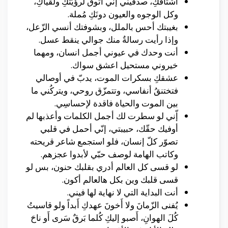
أَشتاقُكِ، صدقيني إنّي أتوق لرؤيَتُكِ ولُقياكِ،
وكل الوجوه والعيون دونَكِ مُملة.
بغيبتك أحس بالملل، وبشوفتك أنسي الزّعل،
وإذا رأيت رسالةٌ منك جوالي ينقط عسل.
أنت وحدك في عيوني أجمل انسان، ومهما
خيروني مستحيل اعشق سواك.
عشقكِ بسكرات الموت، يدبّ في أوصالي
فتختنقُ أنفاسي، وتتمزّق روحي، ويتركُني ما
بين الموت والحياة فاقدة لإحساسِي.
إّني لو سطرت لك أجمل الكلمات وأعذبها لم
أوفيك حقّك، حبيبتي، إنّي أحمل في قلبي
تصوّر كلّ إنسان، فلو استجمع شاعر قريحته
وكاتب الهامة لوصف حبّي لأبدوا عجزهم.
لو قسى كل العالم أدري بقلبك حنون، بس لو
قسى قلبك وين بكل هالعالم أكون.
أنت البداية التي لا نهاية لها فيني.
يُفنى الزّمانَ ولا أَخونَ عهدكِ أَبداً ولو قاسيتُ
كُلَ الهوانِ، أَصبو إليكِ كُلما بَرقٌ سَرى أَو ناحَ