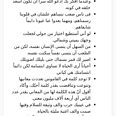
وعندما افكر بك ادعو الله سراً ان تكون أسعد
خلقه في كونه.
فى ناس صعب ننساهم علشان في قلوبنا
رسمناهم، ومهما بعدوا عنا عيونا دايماً
شايفاهم.
لو أني أستطيع اختيار من حولي لجعلت
وجهك يميني وشمالي.
من السهل أن ينسى الإنسان نفسه، لكن من
الصّعب أن ينسى نفساً سكنت نفسه.
اصير لك قمر بسماك حتى بليلك اضويلك.
أحياناً أرى الحياة لا تساوي ابتسامة لكن دائماً
ابتسامتك هي كياني.
لا توجد كلمة في القاموس تعددت معانيها
وتنوعت وتناقضت بقدر كلمة أحبّك، وأكاد
أقول أنّ هذه الكلمة لها من المعاني بقدر عدد
الناس أي أربعة آلاف مليون معنى.
في عينيك حرب والف وثيقة للسلام وفيها
صمت والف اغنية مليئة بالحياة.