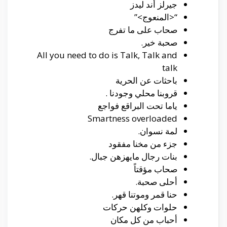
جيرلز أند ليدز
“<المنعوج>”
صحاب على ما تفرج
صحبة خير.
All you need to do is Talk, Talk and
talk
باحثات عن الحرية
قروبنا محلي وجودنا .
ياما تحت البراقع فواجع
Smartness overloaded
لمة نسوان.
جزء من مخنا مفقود
بنات رجال مايهزهن جبال.
صحاب مؤقتاً
أحلى صحبة.
حنا قمر وموتنا قهر.
حلوات وكلهن حركات
أحباب من كل مكان