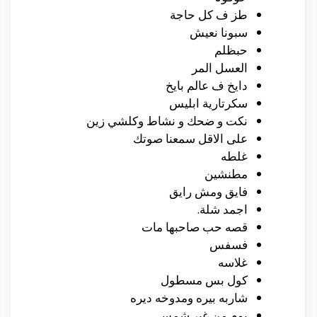
طز ف كل حاجة
سبونا نعيش
حبظلم
العسل المر
دايخ ف عالم بايخ
سكرتارية ابليس
نكت و ضحك و نشاط وكلشي زين
على الاقل سمعنا صوتك
غلطه
مطنشين
فايق ومش رايق
اجمد شلة.
قصه حب صاحبها مات
فسفس
غلاسه
كول بس مسطول
شاربه بيره ومدوخه ديره
يوم من غير شمس