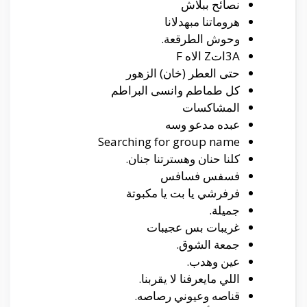
نصائح ببلاش
هروماتنا مبهدلانا
وحوش الطرقعة.
3Aات‎ Zالاه F
حتى العطر (خان) الزهور
كل طماطم وانسى البراطم
المشاكسات
عبده مدعو وسه
Searching for group name
كلنا حنان وهسترتنا جنان.
فسفس فسافس
فرفرشي يا بت يا مكبوتة
جميلة.
غريبات بس عجيبات
جمعة الشوق.
عين وهدب.
اللي مايعرفنا لا يقربنا.
قناصه وعيوني رصاصه.