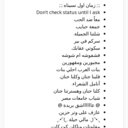
;:; زمان اول نسيناه ;:;
Don’t check status until I ask
معاً ضد الحب
جمعة حبايب
شلتنا الجميلة.
سركم في بير
سكوتي عقابك.
فشفوشه ام شوشه
مجبورين ومقهورين
بنات العرب احلي بنات
قلبنا جنان وكلنا حنان.
أنامل الشعراء.
كلنا حنان وهسترتنا جنان
شباب جامعات مصر
@ عااااااشق بريدة @
عازف على وتر حزين.
¸.•’´(¸. مالي حيلة .¸)`’•.¸
مفلوتات وياكلن كت كات.