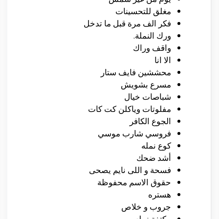
مغلق للتحسينات
فكر الف مرة قبل ما تدخل
ورك النملة.
واقف وراك
الا انا
محششين فايف ستار
مسرع بشويش
شباصات خيال
مفلوتات وياكلن كت كات
الجوع الكافر
فروسي شارب موسي
كوع نمله
أشد ضحك
فسحة و اللى نايم يصحى
حقوق الاسم محفوظة
هستره
جروب و خلاص
مكتفة نمله