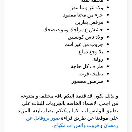
ولاد عز و ما نتهز
جزء من مخنا مفقود
مرقص بعارين
حشش ع مزاجك وموت ضحك
ولاد ناس كويسين
جروب من غير اسم
بلا وجع دماغ
روقة.
طز ف كل حاجة
بطيخه قرعه
صرصور معصور
و بذلك نكون قد قدمنا اليكم باقه مختلفه و متنوعه
من اجمل الاسماء الخاصه بالجروبات للبنات علي
تطبيق الواتس اب . كما يمكنكم ايضا متابعه المزيد
علي موقعنا عن طريق قراءة
صور بروفايل عن
رمضان
و
قروب واتس اب مكياج
.