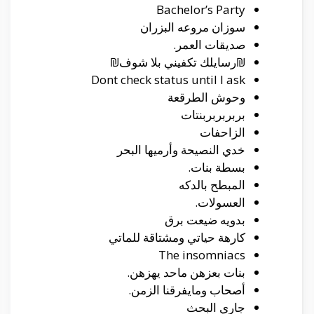
Bachelor’s Party
سوزان مروعه البزران
صديقات العمر.
₪رسايلك تكفيني بلا شوف₪
Dont check status until I ask
وحوش الطرقعة
بربربربربنتات
الزاحفات
خدي النصيحة وأرميها البحر
بسطة بنات.
المبطح بالدكه
العسولات.
بدويه ضيعت برق
كارهة حياتي ومشتاقة للماتي
The insomniacs
بنات بعزهن ماحد يهزهن.
أصحاب ومايفرقنا الزمن.
جاري البحث