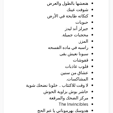
هنعشها بالطول والعرض
شوفت عينك
كتكاته طايحة في الأرض
حبوبات
جيرلز أند ليدز
محجبات جميلة.
المزز.
راسبه في ماده الفسحه
سبونا نعيش بقى
قفوشات
قلوب عاذبات
عشاق من سنين
المشاكسات.
لا وقت للاكتئاب .. خلونا نضحك شوية
حاشر بوش بزاوية الحوش
مركز الضحك والمرقعة
The Invincibles
هدوسك بهرموناتي يا عم الحج