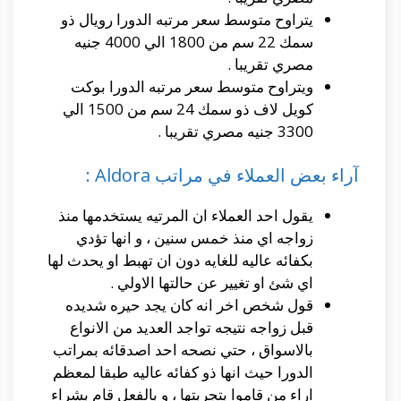
يتراوح متوسط سعر مرتبه الدورا رويال ذو
سمك 22 سم من 1800 الي 4000 جنيه
مصري تقريبا .
ويتراوح متوسط سعر مرتبه الدورا بوكت
كويل لاف ذو سمك 24 سم من 1500 الي
3300 جنيه مصري تقريبا .
آراء بعض العملاء في مراتب Aldora :
يقول احد العملاء ان المرتيه يستخدمها منذ
زواجه اي منذ خمس سنين ، و انها تؤدي
بكفائه عاليه للغايه دون ان تهبط او يحدث لها
اي شئ او تغيير عن حالتها الاولي .
قول شخص اخر انه كان يجد حيره شديده
قبل زواجه نتيجه تواجد العديد من الانواع
بالاسواق ، حتي نصحه احد اصدقائه بمراتب
الدورا حيث انها ذو كفائه عاليه طبقا لمعظم
اراء من قاموا بتجربتها ، و بالفعل قام بشراء