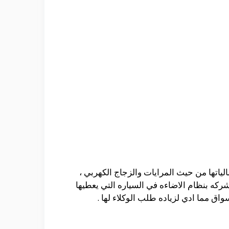
لسياره من حيث قوه محركها 1600سي سي وكذلك كثره كمالياتها من حيث المرايات والزجاج الكهربي ،
 الشركه بنظام الاضاءه في السياره التي يعطيها
اق مما ادي لزياده طلب الوكلاء لها .