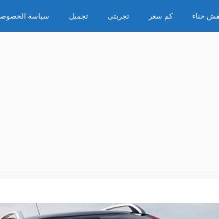
قش حناء
كم سعر
تجربتى
تجميل
سياسة الخصوصي