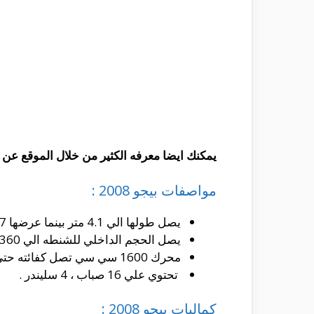
يمكنك ايضا معرفه الكثير من خلال الموقع عن 
مواصفات بيجو 2008 :
يصل طولها الي 4.1 متر بينما عرضها 1.7 متر وارتفاعها الي 1.5 .
يصل الحجم الداخلي للشنطه الي 360 لتر مع امكانيه توفير مساحه اكبر من خلال ضم المقاعد الخلفيه .
محرك 1600 سي سي تصل كفائته حتي 120 حصان .
تحتوي علي 16 صباب ، 4 سليندر .
كماليات بيجو 2008 :