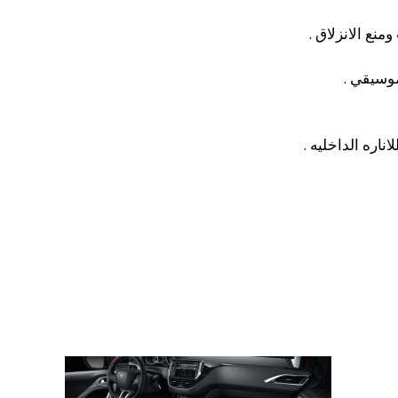
وسيقي .
اره الداخليه .