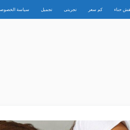
قش حناء
كم سعر
تجربتى
تجميل
سياسة الخصوصي