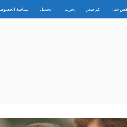
قش حناء
كم سعر
تجربتى
تجميل
سياسة الخصوصي