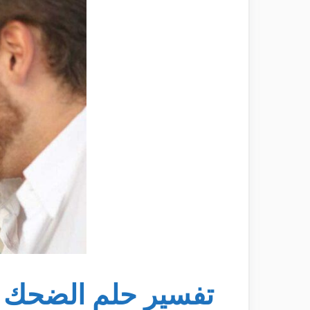
تفسير حلم الضحك م