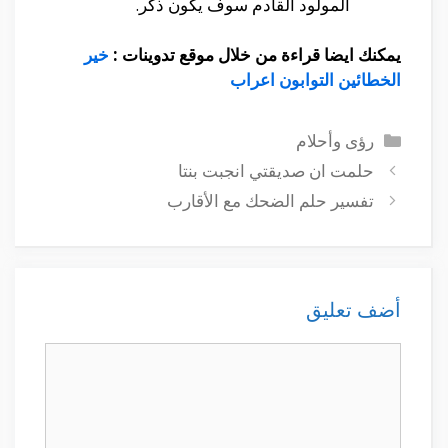
المولود القادم سوف يكون ذكر.
يمكنك ايضا قراءة من خلال موقع تدوينات :
خير
الخطائين التوابون اعراب
التصنيفات
رؤى وأحلام
حلمت ان صديقتي انجبت بنتا
تفسير حلم الضحك مع الأقارب
أضف تعليق
تعليق