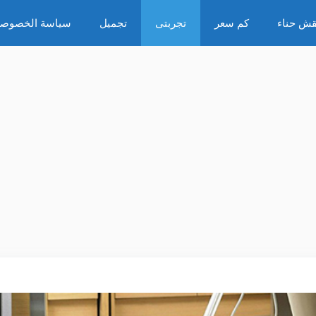
قش حناء
كم سعر
تجربتى
تجميل
سياسة الخصوصي