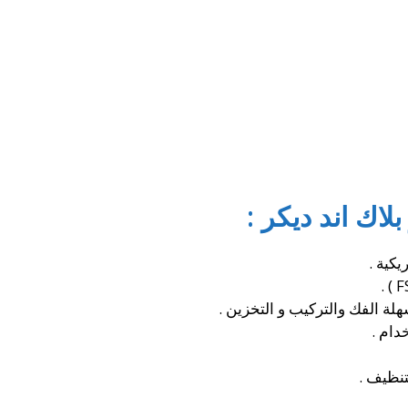
اك اند ديكر :
يكية .
ة الفك والتركيب و التخزين .
دام .
تنظيف .