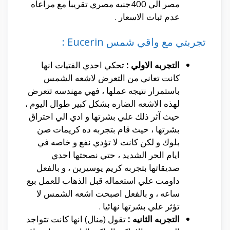
مصر الي 400جنيه مصري تقريبا مع مراعاه
عدم ثبات الاسعار .
تجربتي مع واقي شمس Eucerin :
التجربه الاولي :
تحكي احدي الفتيات انها
كانت تعاني من التعرض لاشعه الشمس
باستمرار نتيجه عملها ، فهي مهندسه تتعرض
لهذه الاشعه الضاره بشكل كبير طوال اليوم ،
حيث آثر ذلك علي بشرتها و ادي الي احتراق
بشرتها ، حيث قام بتجربه ده كريمات صن
بلوك و لكن كانت لا تؤدي نفع و خاصه في
ايام الحر الشديد ، حتي نصحتها احدي
صديقاتها بتجربه كريم يوسيرين ، و بالفعل
داومت علي استعماله قبل الذهاب للعمل ببع
ساعه ، و بالفعل اصبحت اشعه الشمس لا
تؤثر علي بشرتها نهائيا .
التجربه الثانيه :
تقول (منال) انها كانت تتواجد