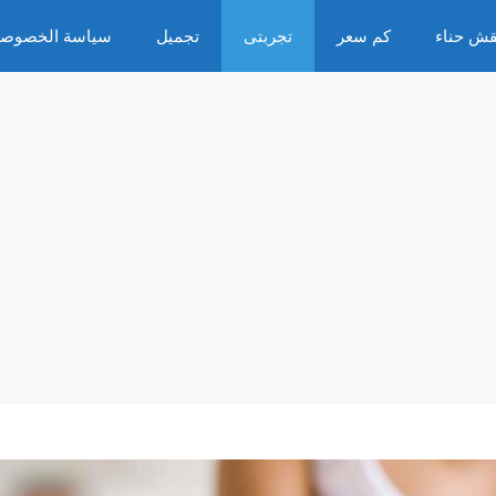
قش حناء
كم سعر
تجربتى
تجميل
سياسة الخصوصي