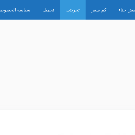
قش حناء
كم سعر
تجربتى
تجميل
سياسة الخصوصي