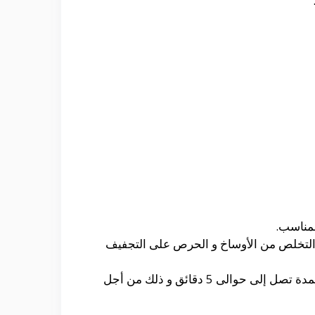
لمناسب.
ل التخلص من الأوساخ و الحرص على التجفيف
و بعدها يتم تطبيقه على فروة الرأس و التدليك بالشكل الدائرى و ذلك من خلال إستخدام أطراف الأصابع لمدة تصل إلى حوالى 5 دقائق و ذلك من أجل