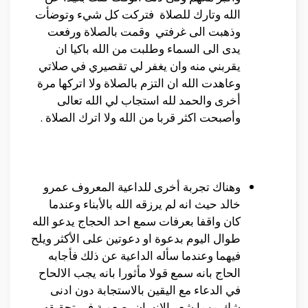
الله وتارك للصلاة فتركت كل شيء وتوضأت
وذهبت الى غرفتي وقمت بالصلاة ورفعت
يدى الى السماء وطلبت من الله باكيا ان
يقربني منه وان يغفر لي تقصيري في صلاتي
وعاهدت الله ان التزم بالصلاة ولا اتركها مرة
أخرى والحمد لله استجاب لي الله تعالى
وأصبحت اكثر قربا من الله ولا اترك الصلاة .
وهناك تجربة أخرى للداعية المعروف عمرو
خالد حيث انه لم يرزقه الله بالأبناء وعندما
كان واقفا بعرفات سمع احد الحجاج يدعو الله
طوال اليوم بدعوة او دعوتين على الأكثر ويلح
فيهما وعندما سأله الداعية عن ذلك فأجابه
الحاج بانه سمع قولا مأثورا بانه يجب الالحاح
في الدعاء مع اليقين بالاستجابة دون ادنى
شك مهما شعر الانسان بصعوبة في تحقيقه