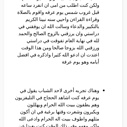
ولكن كنت اطلب من امى ان انفرد ساعه
قبل غروب شمس يوم عرفه واقوم بالصلاة
وقراءة القراءن واحيي سنه نبينا الكريم
بالتكبير والدعاء وسالت الله ان يوفقني في
دراستي وان يرزقني بالزوج الصالح والحمد
لله في نهاية العام تفوقت في دراستي
ورزقني الله بزوجا صالحا ومن هذا الوقت
اعتدت ان ادعو الله كثيرا واذكره في افضل
أيامه وهو يوم عرفة
وهناك تجربه أخرى لاحد الشباب يقول في
يوم عرفه كنت اشاهد الحجاج في التليفزيون
وهم يطفون ببيت الله الحرام ويهللون
ويكبرون وشعرت وقتها برغبة في ان أكون
مثلهم واطوف ببيت اله الحرام وادعى الله
واكبر معهم وفى ذلك الوقت كنت بعيدا عن