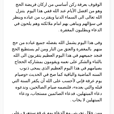
الوقوف بعرفة ركن أساسي من اركان فريضة الحج
وهو من افضل الأيام عند الله ففي هذا اليوم يتنزل
الله تعالى الى السماء الدنيا ويقترب من عباده وينظر
في سؤالهم ويباهى بهم امام ملائكته وهم يلحون في
الدعاء ويطلبون المغفرة .
وفى هذا اليوم يشمل الله بفضله جميع عباده من حج
منهم بالمغفرة والعتق من النار ومن لم يستطيع الحج
فنجد جميعهم في هذا اليوم العظيم يتقربون الى الله
بالثناء والشكر على نعمه ويقومون بمشاركه الحجاج
بصيامهم في هذا اليوم العظيم الذى يمحى ذنوب
السنه الماضية والباقية كما صح في الحديث «وصيام
يوم عرفة فإني لأحسب على الله أن يكفر السنة التي
قبله والتي بعده»، فلنصمه صيام الصالحين، وندعوه
دعاء المبتهلين، فدعاء الصائمين مستجاب، ودعاء
المبتهلين لا يخاب .
ومن خلال تجربتي مع الدعاء يوم عرفة سنتعرف على