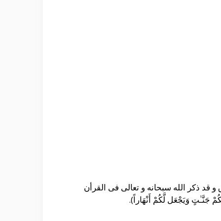
و قد ذكر الله سبحانه و تعالى فى القرأن
ْ جَنَّـٰتٍ وَيَجْعَل لَّكُمْ أَنْهَاراً).