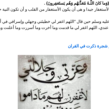
(وَما كانَ اللَّـهُ مُعَذِّبَهُم وَهُم يَستَغفِرونَ) .
تغفار جيدا و هى أن يكون الأستغفار من القلب و أن تكون النية خ
ليه وسلم حين قال “اللهم اغفر لي خطيئتي وجهلي وإسرافي في أمر
ي، اللهم اغفر لي ما قدمت وما أخرت وما أسررت وما أعلنت وما 
شجرة ذكرت في القران