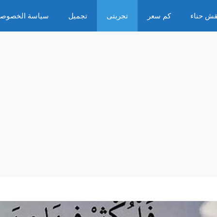
قش حناء
كم سعر
تجربتى
تجميل
سياسة الخصوصي