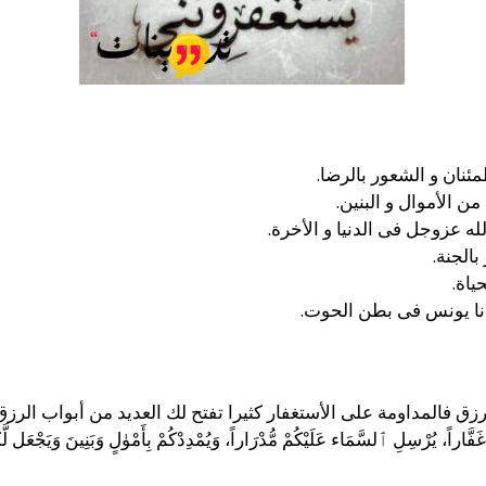
ئنان و الشعور بالرضا.
ن الأموال و البنين.
له عزوجل فى الدنيا و الأخرة.
بالجنة.
ياة.
ا يونس فى بطن الحوت.
ق فالمداومة على الأستغفار كثيرا تفتح لك العديد من أبواب الرزق 
َّاراً، يُرْسِلِ ٱلسَّمَاء عَلَيْكُمْ مُّدْرَاراً، وَيُمْدِدْكُمْ بِأَمْوٰلٍ وَبَنِينَ وَيَجْعَل لَّكُم