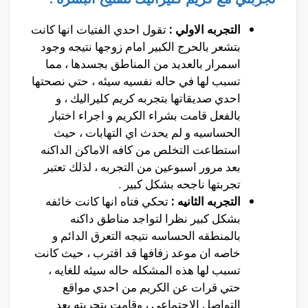
التجربه الاولي :
تقول احدي الفتيات انها كانت
بتشعر بالحرج الكبير امام زوجها نتيجه وجود
اسمرار بالعديد من المناطق بجسدها ، مما
تسبب لها في حاله نفسيه سيئه ، حتي نصحتها
احدي صديقاتها بتجربه كريم كليراليك ، و
بالفعل قامت بشراء الكريم و اجراء اختبار
الحساسيه و لم يحدث اي التهابات ، حيث
استطاعت التخلص من كافه الاماكن الداكنه
بعد مرور اسبوعين من التجربه ، لذلك تعتبر
تجربتها ناجحه بشكل كبير .
التجربه الثانيه :
تحكي فتاه انها كانت خائفه
بشكل كبير نظرا لتواجد مناطق داكنه
بالمنطقه الحساسه نتيجه التعرق الدائم و
خاصه ان موعد زفافها قد اقترب ، حيث كانت
تسبب لها هذه المشكله حاله سيئه للغايه ،
حتي قرات عن الكريم من احدي مواقع
التواصل الاجتماعي ، وقامت بتجربته بعد