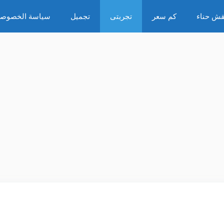
قش حناء
كم سعر
تجربتى
تجميل
سياسة الخصوصي