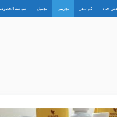
قش حناء
كم سعر
تجربتى
تجميل
سياسة الخصوصي