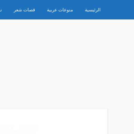
نتقل
الرئيسية
منوعات عربية
قصات شعر
ن
لى
لمحتوى