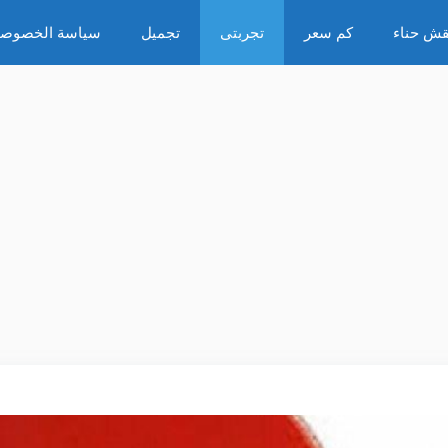
قش حناء
كم سعر
تجربتى
تجميل
سياسة الخصوصي