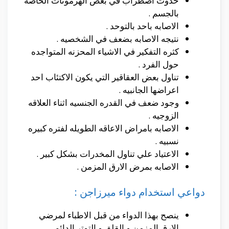
حدوث اضطراب في بعض الهرمونات الخاصه
بالجسم .
الاصابه باحد بالتوحد .
نتيجه الاصابه بضعف في الشخصيه .
كثره التفكير في الاشياء المحزنه المتواجده
حول الفرد .
تناول بعض العقاقير التي يكون الاكتئاب احد
اعراضها الجانبيه .
وجود ضعف في القدره الجنسيه اثناء العلاقه
الزوجيه .
الاصابه بامراض الاعاقه الطويله لفتره كبيره
نسبيه .
الاعتياد علي تناول المخدرات بشكل كبير .
الاصابه بمرض الارق المزمن .
دواعي استخدام دواء ميرزاجن :
ينصح بهذا الدواء من قبل الاطباء لمرضي
الارق المزمن و القلق و التوتر الدائم .