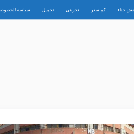
قش حناء
كم سعر
تجربتى
تجميل
سياسة الخصوصي