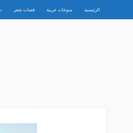
نتقل
الرئيسية
منوعات عربية
قصات شعر
ن
لى
لمحتوى