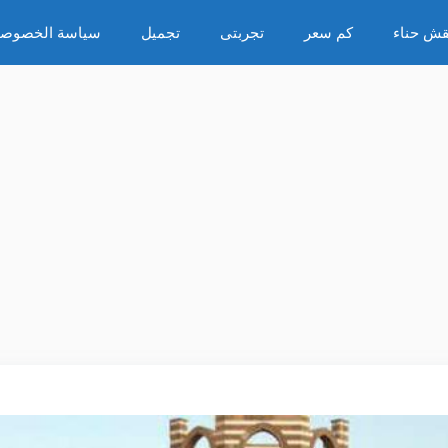
قش حناء
كم سعر
تجربتى
تجميل
سياسة الخصوصي