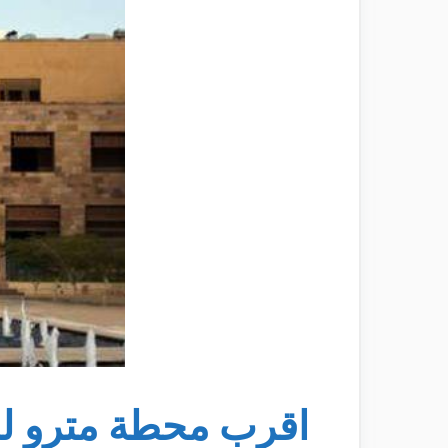
اقرب محطة مترو للج