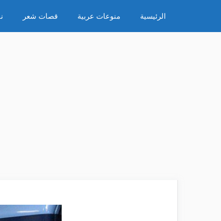
نتقل
الرئيسية
منوعات عربية
قصات شعر
ن
لى
لمحتوى