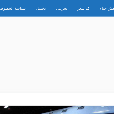
قش حناء
كم سعر
تجربتى
تجميل
سياسة الخصوصي