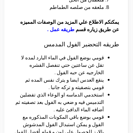
ملعقه من صلصه الطماطم
يمكنكم الاطلاع علي المزيد من الوصفات المميزه
عن طريق زياره قسم
طريقه عمل
.
طريقه التحضبر الفول المدمس
قومي بوضع الفول في الماء البارد لمده لا
تقل عن ساعتين حتي تنفصل القشره
الخارجيه عن حبه الفول .
ينقع العدس ايضا و يترك نفس المده ثم
قومي بتصفيته و تركه جانبا .
استخدمي الدماسه او الوعاء الذي تفضلين
التدميس فيه و ضعي به الفول بعد تصفيته ثم
أضافه الماء الدافئ عليه .
قومي بوضع باقي المكونات المذكوره مع
الفول و يمكن استبدال الفول المدشوش
بالارز للحصول علي لون و قوام أفضل للفول